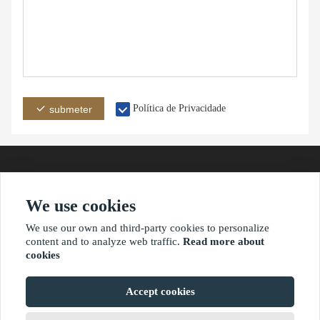
Política de Privacidade
submeter
We use cookies
endereço
oemail
telefone
We use our own and third-party cookies to personalize
content and to analyze web traffic.
Read more about
cookies
?2021 waimaoniu.net
Accept cookies